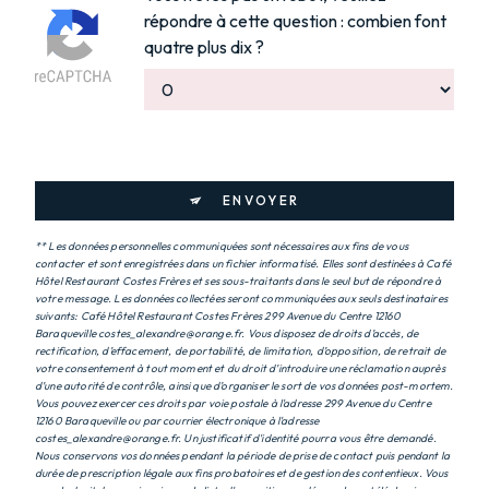
répondre à cette question : combien font
quatre plus dix ?
ENVOYER
** Les données personnelles communiquées sont nécessaires aux fins de vous
contacter et sont enregistrées dans un fichier informatisé. Elles sont destinées à Café
Hôtel Restaurant Costes Frères et ses sous-traitants dans le seul but de répondre à
votre message. Les données collectées seront communiquées aux seuls destinataires
suivants: Café Hôtel Restaurant Costes Frères 299 Avenue du Centre 12160
Baraqueville costes_alexandre@orange.fr. Vous disposez de droits d’accès, de
rectification, d’effacement, de portabilité, de limitation, d’opposition, de retrait de
votre consentement à tout moment et du droit d’introduire une réclamation auprès
d’une autorité de contrôle, ainsi que d’organiser le sort de vos données post-mortem.
Vous pouvez exercer ces droits par voie postale à l'adresse 299 Avenue du Centre
12160 Baraqueville ou par courrier électronique à l'adresse
costes_alexandre@orange.fr. Un justificatif d'identité pourra vous être demandé.
Nous conservons vos données pendant la période de prise de contact puis pendant la
durée de prescription légale aux fins probatoires et de gestion des contentieux. Vous