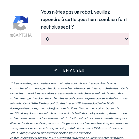
Vous n'êtes pas un robot, veuillez
répondre à cette question : combien font
neuf plus sept ?
ENVOYER
** Les données personnelles communiquées sont nécessaires aux fins de vous
contacter et sont enregistrées dans un fichier informatisé. Elles sont destinées à Café
Hôtel Restaurant Costes Frères et ses sous-traitants dans le seul but de répondre à
votre message. Les données collectées seront communiquées aux seuls destinataires
suivants: Café Hôtel Restaurant Costes Frères 299 Avenue du Centre 12160
Baraqueville costes_alexandre@orange.fr. Vous disposez de droits d’accès, de
rectification, d’effacement, de portabilité, de limitation, d’opposition, de retrait de
votre consentement à tout moment et du droit d’introduire une réclamation auprès
d’une autorité de contrôle, ainsi que d’organiser le sort de vos données post-mortem.
Vous pouvez exercer ces droits par voie postale à l'adresse 299 Avenue du Centre
12160 Baraqueville ou par courrier électronique à l'adresse
costes_alexandre@orange.fr. Un justificatif d'identité pourra vous être demandé.