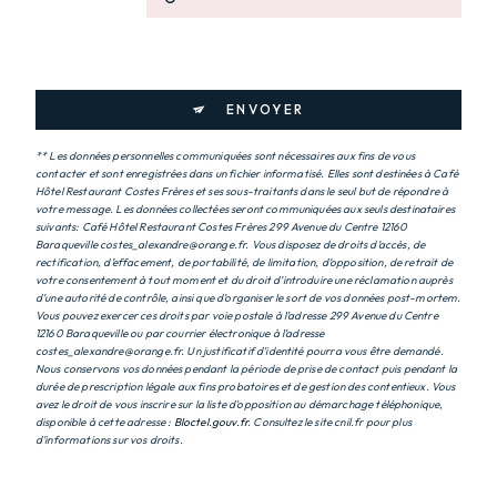
ENVOYER
** Les données personnelles communiquées sont nécessaires aux fins de vous
contacter et sont enregistrées dans un fichier informatisé. Elles sont destinées à Café
Hôtel Restaurant Costes Frères et ses sous-traitants dans le seul but de répondre à
votre message. Les données collectées seront communiquées aux seuls destinataires
suivants: Café Hôtel Restaurant Costes Frères 299 Avenue du Centre 12160
Baraqueville costes_alexandre@orange.fr. Vous disposez de droits d’accès, de
rectification, d’effacement, de portabilité, de limitation, d’opposition, de retrait de
votre consentement à tout moment et du droit d’introduire une réclamation auprès
d’une autorité de contrôle, ainsi que d’organiser le sort de vos données post-mortem.
Vous pouvez exercer ces droits par voie postale à l'adresse 299 Avenue du Centre
12160 Baraqueville ou par courrier électronique à l'adresse
costes_alexandre@orange.fr. Un justificatif d'identité pourra vous être demandé.
Nous conservons vos données pendant la période de prise de contact puis pendant la
durée de prescription légale aux fins probatoires et de gestion des contentieux. Vous
avez le droit de vous inscrire sur la liste d'opposition au démarchage téléphonique,
disponible à cette adresse :
Bloctel.gouv.fr
. Consultez le site cnil.fr pour plus
d’informations sur vos droits.