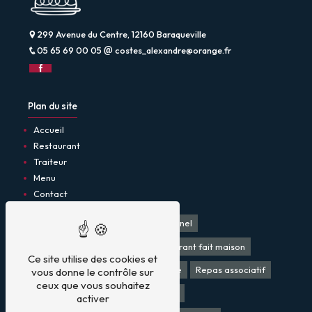
299 Avenue du Centre, 12160 Baraqueville
05 65 69 00 05
costes_alexandre@orange.fr
Plan du site
Accueil
Restaurant
Traiteur
Menu
Contact
Restaurant
Restaurant traditionnel
Restaurant produit local
Restaurant fait maison
Ce site utilise des cookies et
Traiteur
Bar
Traiteur mariage
Repas associatif
vous donne le contrôle sur
ceux que vous souhaitez
Plat à emporter
Repas mariage
activer