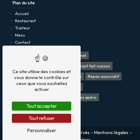
Plan du site
Accueil
Restaurant
Traiteur
Menu
Contact
Restaurant
Restaurant traditionnel
Restaurant produit local
Restaurant fait maison
Ce site utilise des cookies et
Traiteur
Bar
Traiteur mariage
Repas associatif
vous donne le contrôle sur
ceux que vous souhaitez
Plat à emporter
Repas mariage
activer
Apéro dinatoire mariage
Verrines apéro
Tout accepter
Cuisine fait maison
Tout refuser
Personnaliser
©
Vistalid
- 2026 - Tous droits réservés -
Mentions légales
-
Gestion des cookies