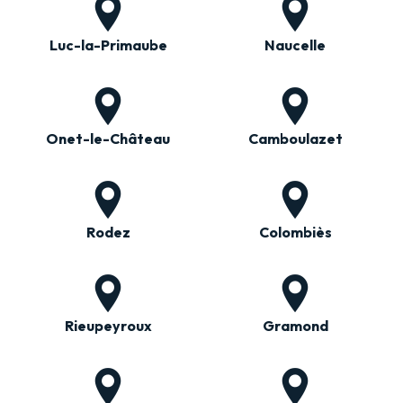
Luc-la-Primaube
Naucelle
Onet-le-Château
Camboulazet
Rodez
Colombiès
Rieupeyroux
Gramond