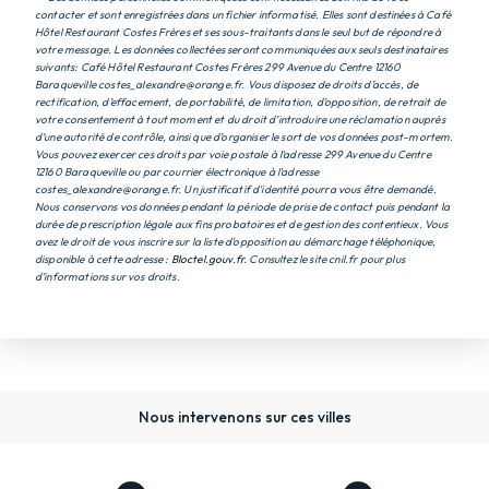
contacter et sont enregistrées dans un fichier informatisé. Elles sont destinées à Café
Hôtel Restaurant Costes Frères et ses sous-traitants dans le seul but de répondre à
votre message. Les données collectées seront communiquées aux seuls destinataires
suivants: Café Hôtel Restaurant Costes Frères 299 Avenue du Centre 12160
Baraqueville costes_alexandre@orange.fr. Vous disposez de droits d’accès, de
rectification, d’effacement, de portabilité, de limitation, d’opposition, de retrait de
votre consentement à tout moment et du droit d’introduire une réclamation auprès
d’une autorité de contrôle, ainsi que d’organiser le sort de vos données post-mortem.
Vous pouvez exercer ces droits par voie postale à l'adresse 299 Avenue du Centre
12160 Baraqueville ou par courrier électronique à l'adresse
costes_alexandre@orange.fr. Un justificatif d'identité pourra vous être demandé.
Nous conservons vos données pendant la période de prise de contact puis pendant la
durée de prescription légale aux fins probatoires et de gestion des contentieux. Vous
avez le droit de vous inscrire sur la liste d'opposition au démarchage téléphonique,
disponible à cette adresse :
Bloctel.gouv.fr
. Consultez le site cnil.fr pour plus
d’informations sur vos droits.
Nous intervenons sur ces villes