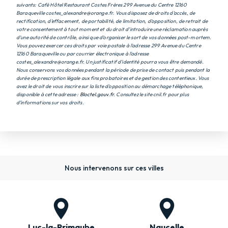
suivants: Café Hôtel Restaurant Costes Frères 299 Avenue du Centre 12160
Baraqueville costes_alexandre@orange.fr. Vous disposez de droits d’accès, de
rectification, d’effacement, de portabilité, de limitation, d’opposition, de retrait de
votre consentement à tout moment et du droit d’introduire une réclamation auprès
d’une autorité de contrôle, ainsi que d’organiser le sort de vos données post-mortem.
Vous pouvez exercer ces droits par voie postale à l'adresse 299 Avenue du Centre
12160 Baraqueville ou par courrier électronique à l'adresse
costes_alexandre@orange.fr. Un justificatif d'identité pourra vous être demandé.
Nous conservons vos données pendant la période de prise de contact puis pendant la
durée de prescription légale aux fins probatoires et de gestion des contentieux. Vous
avez le droit de vous inscrire sur la liste d'opposition au démarchage téléphonique,
disponible à cette adresse :
Bloctel.gouv.fr
. Consultez le site cnil.fr pour plus
d’informations sur vos droits.
Nous intervenons sur ces villes
Luc-la-Primaube
Naucelle