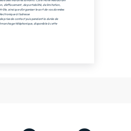
euls destinataires suivants: Café Hôtel Restaurant
, d’effacement, de portabilité, de limitation,
ôle, ainsi que d’organiser le sort de vos données
lectronique à l'adresse
de prise de contact puis pendant la durée de
u démarchage téléphonique, disponible à cette