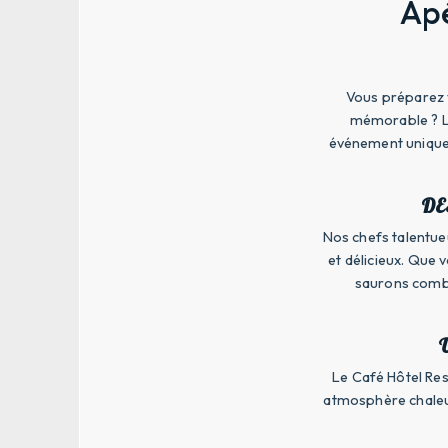
Apé
Vous préparez 
mémorable ? Le 
événement unique.
DE
Nos chefs talentue
et délicieux. Que
saurons comble
Le Café Hôtel Rest
atmosphère chaleur