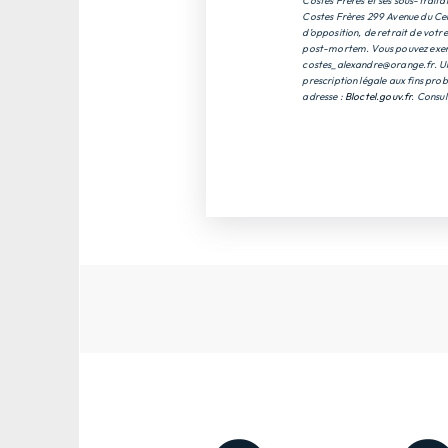
Costes Frères et ses sous-traita
Costes Frères 299 Avenue du Cent
d’opposition, de retrait de votr
post-mortem. Vous pouvez exercer
costes_alexandre@orange.fr. Un 
prescription légale aux fins prob
adresse :
Bloctel.gouv.fr
. Consul