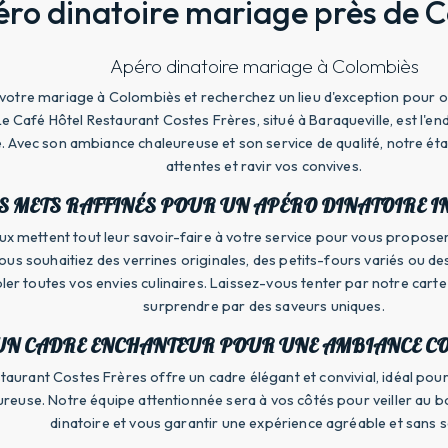
ro dinatoire mariage près de 
Apéro dinatoire mariage à Colombiès
votre mariage à Colombiès et recherchez un lieu d'exception pour o
Café Hôtel Restaurant Costes Frères, situé à Baraqueville, est l'end
 Avec son ambiance chaleureuse et son service de qualité, notre é
attentes et ravir vos convives.
S METS RAFFINÉS POUR UN APÉRO DINATOIRE I
ux mettent tout leur savoir-faire à votre service pour vous proposer
 vous souhaitiez des verrines originales, des petits-fours variés ou
r toutes vos envies culinaires. Laissez-vous tenter par notre carte 
surprendre par des saveurs uniques.
UN CADRE ENCHANTEUR POUR UNE AMBIANCE CO
aurant Costes Frères offre un cadre élégant et convivial, idéal pour 
euse. Notre équipe attentionnée sera à vos côtés pour veiller au 
dinatoire et vous garantir une expérience agréable et sans s