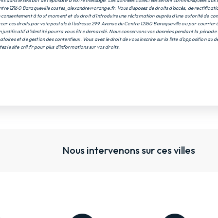
nts dans le seul but de répondre à votre message. Les données collectées seront communiquées aux s
re 12160 Baraqueville costes_alexandre@orange.fr. Vous disposez de droits d’accès, de rectification
e consentement à tout moment et du droit d’introduire une réclamation auprès d’une autorité de contr
 ces droits par voie postale à l'adresse 299 Avenue du Centre 12160 Baraqueville ou par courrier é
justificatif d'identité pourra vous être demandé. Nous conservons vos données pendant la période 
atoires et de gestion des contentieux. Vous avez le droit de vous inscrire sur la liste d'opposition a
tez le site cnil.fr pour plus d’informations sur vos droits.
Nous intervenons sur ces villes