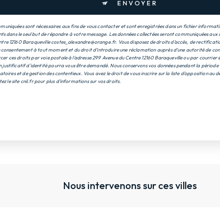
ENVOYER
uniquées sont nécessaires aux fins de vous contacter et sont enregistrées dans un fichier informatis
nts dans le seul but de répondre à votre message. Les données collectées seront communiquées aux s
re 12160 Baraqueville costes_alexandre@orange.fr. Vous disposez de droits d’accès, de rectification
e consentement à tout moment et du droit d’introduire une réclamation auprès d’une autorité de contr
 ces droits par voie postale à l'adresse 299 Avenue du Centre 12160 Baraqueville ou par courrier é
justificatif d'identité pourra vous être demandé. Nous conservons vos données pendant la période 
atoires et de gestion des contentieux. Vous avez le droit de vous inscrire sur la liste d'opposition a
tez le site cnil.fr pour plus d’informations sur vos droits.
Nous intervenons sur ces villes