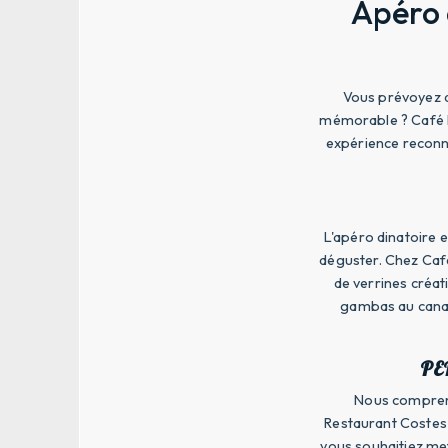
Apéro 
Vous prévoyez d
mémorable ? Café H
expérience reconnu
L'apéro dinatoire 
déguster. Chez Caf
de verrines créat
gambas au canap
PE
Nous compreno
Restaurant Costes 
vous souhaitiez met