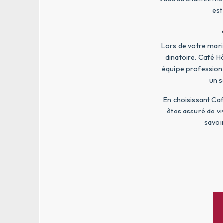
est
Lors de votre maria
dinatoire. Café H
équipe professionn
un s
En choisissant Ca
êtes assuré de v
savoi