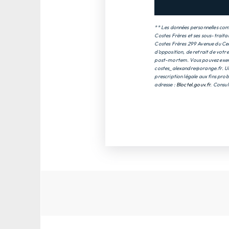
** Les données personnelles comm
Costes Frères et ses sous-traita
Costes Frères 299 Avenue du Cent
d’opposition, de retrait de votr
post-mortem. Vous pouvez exercer
costes_alexandre@orange.fr. Un 
prescription légale aux fins prob
adresse :
Bloctel.gouv.fr
. Consul