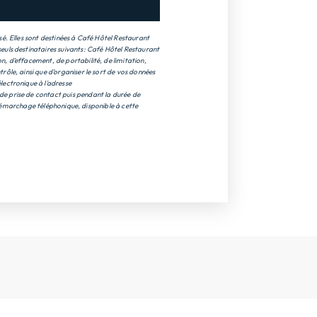
é. Elles sont destinées à Café Hôtel Restaurant
euls destinataires suivants: Café Hôtel Restaurant
, d’effacement, de portabilité, de limitation,
ôle, ainsi que d’organiser le sort de vos données
lectronique à l'adresse
de prise de contact puis pendant la durée de
u démarchage téléphonique, disponible à cette