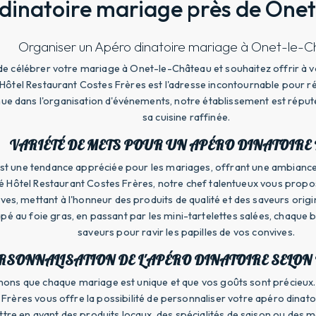
dinatoire mariage près de One
Organiser un Apéro dinatoire mariage à Onet-le-
e célébrer votre mariage à Onet-le-Château et souhaitez offrir à vo
ôtel Restaurant Costes Frères est l'adresse incontournable pour r
e dans l'organisation d'événements, notre établissement est réputé
sa cuisine raffinée.
VARIÉTÉ DE METS POUR UN APÉRO DINATOIRE
est une tendance appréciée pour les mariages, offrant une ambiance 
é Hôtel Restaurant Costes Frères, notre chef talentueux vous propo
ives, mettant à l'honneur des produits de qualité et des saveurs orig
é au foie gras, en passant par les mini-tartelettes salées, chaque 
saveurs pour ravir les papilles de vos convives.
RSONNALISATION DE L'APÉRO DINATOIRE SELON 
ns que chaque mariage est unique et que vos goûts sont précieux.
Frères vous offre la possibilité de personnaliser votre apéro dinat
tre en avant des produits locaux, des spécialités de saison ou des m