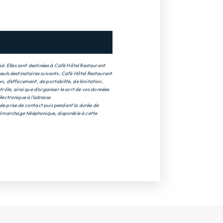
é. Elles sont destinées à Café Hôtel Restaurant
euls destinataires suivants: Café Hôtel Restaurant
, d’effacement, de portabilité, de limitation,
ôle, ainsi que d’organiser le sort de vos données
lectronique à l'adresse
de prise de contact puis pendant la durée de
u démarchage téléphonique, disponible à cette