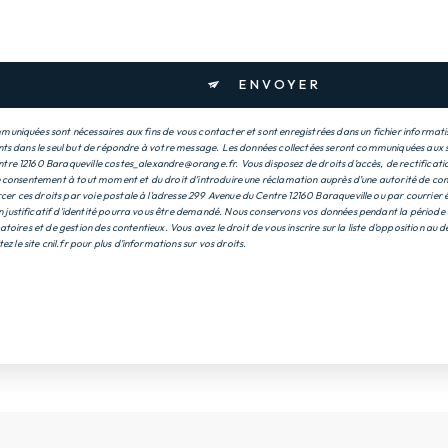
ENVOYER
uniquées sont nécessaires aux fins de vous contacter et sont enregistrées dans un fichier informatis
nts dans le seul but de répondre à votre message. Les données collectées seront communiquées aux s
re 12160 Baraqueville costes_alexandre@orange.fr. Vous disposez de droits d’accès, de rectification
e consentement à tout moment et du droit d’introduire une réclamation auprès d’une autorité de contr
 ces droits par voie postale à l'adresse 299 Avenue du Centre 12160 Baraqueville ou par courrier é
justificatif d'identité pourra vous être demandé. Nous conservons vos données pendant la période 
atoires et de gestion des contentieux. Vous avez le droit de vous inscrire sur la liste d'opposition a
tez le site cnil.fr pour plus d’informations sur vos droits.