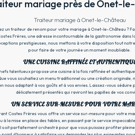
aiteur mariage près de Onet-le
Traiteur mariage à Onet-le-Château
z un traiteur de renom pour votre mariage à Onet-le-Château ? Fai
ostes Frères, une adresse incontournable de la gastronomie dans la
éceptions prestigieuses, nous mettons à votre disposition tout notre 
pour faire de votre journée un moment inoubliable.
UNE CUISINE RAFFINÉE ET AUTHENTIQU
efs talentueux propose une cuisine à la fois raffinée et authentique
 Que vous souhaitiez un menu traditionnel ou une création originale
en nous adaptant à vos goûts et à vos envies. Laissez-vous séduire 
délicatement présentés qui raviront les papilles de vos conv
UN SERVICE SUR-MESURE POUR VOTRE MAR
rant Costes Frères vous offre un service sur-mesure pour votre ma
à la mise en place des tables, en passant par le service impeccable
l soit parfaitement orchestré pour que vous puissiez profiter plei
point d'honneur à satisfaire vos demandes les plus exigeantes pour 