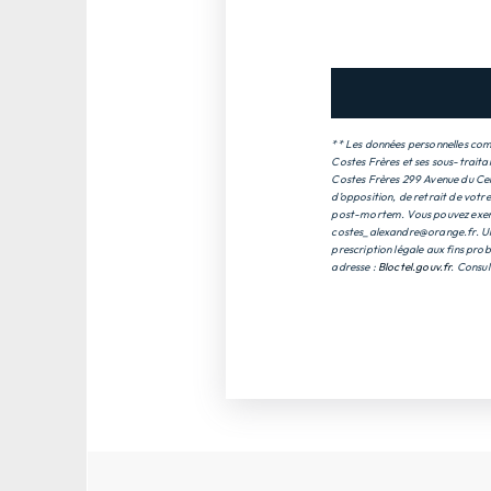
** Les données personnelles comm
Costes Frères et ses sous-traita
Costes Frères 299 Avenue du Cent
d’opposition, de retrait de votr
post-mortem. Vous pouvez exercer
costes_alexandre@orange.fr. Un 
prescription légale aux fins prob
adresse :
Bloctel.gouv.fr
. Consul