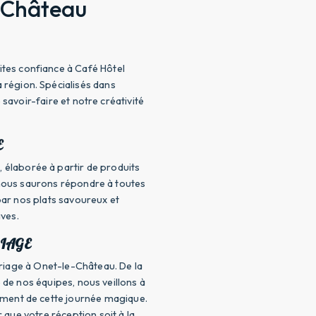
-Château
tes confiance à Café Hôtel
 région. Spécialisés dans
savoir-faire et notre créativité
E
, élaborée à partir de produits
, nous saurons répondre à toutes
par nos plats savoureux et
ives.
IAGE
riage à Onet-le-Château. De la
 de nos équipes, nous veillons à
nement de cette journée magique.
que votre réception soit à la