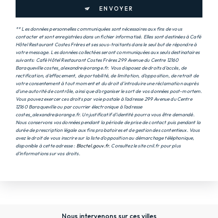
ENVOYER
** Les données personnelles communiquées sont nécessaires aux fins de vous
contacter et sont enregistrées dans un fichier informatisé. Elles sont destinées à Café
Hôtel Restaurant Costes Frères et ses sous-traitants dans le seul but de répondre à
votre message. Les données collectées seront communiquées aux seuls destinataires
suivants: Café Hôtel Restaurant Costes Frères 299 Avenue du Centre 12160
Baraqueville costes_alexandre@orange.fr. Vous disposez de droits d’accès, de
rectification, d’effacement, de portabilité, de limitation, d’opposition, de retrait de
votre consentement à tout moment et du droit d’introduire une réclamation auprès
d’une autorité de contrôle, ainsi que d’organiser le sort de vos données post-mortem.
Vous pouvez exercer ces droits par voie postale à l'adresse 299 Avenue du Centre
12160 Baraqueville ou par courrier électronique à l'adresse
costes_alexandre@orange.fr. Un justificatif d'identité pourra vous être demandé.
Nous conservons vos données pendant la période de prise de contact puis pendant la
durée de prescription légale aux fins probatoires et de gestion des contentieux. Vous
avez le droit de vous inscrire sur la liste d'opposition au démarchage téléphonique,
disponible à cette adresse :
Bloctel.gouv.fr
. Consultez le site cnil.fr pour plus
d’informations sur vos droits.
Nous intervenons sur ces villes