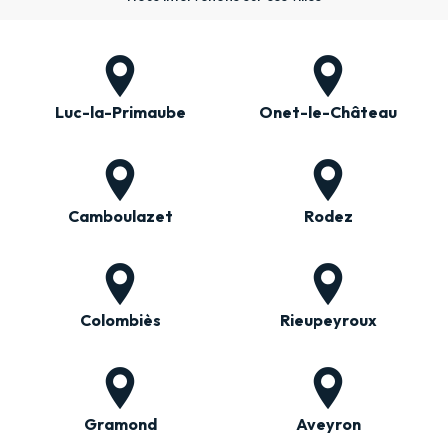
Luc-la-Primaube
Onet-le-Château
Camboulazet
Rodez
Colombiès
Rieupeyroux
Gramond
Aveyron