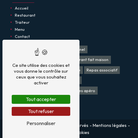
Accueil
Restaurant
Traiteur
Menu
Contact
Restaurant
Restaurant traditionnel
Restaurant produit local
Restaurant fait maison
Ce site utilise des cookies et
Traiteur
Bar
Traiteur mariage
Repas associatif
vous donne le contrôle sur
ceux que vous souhaitez
Plat à emporter
Repas mariage
activer
Apéro dinatoire mariage
Verrines apéro
Tout accepter
Cuisine fait maison
Tout refuser
Personnaliser
©
Vistalid
- 2026 - Tous droits réservés -
Mentions légales
-
Gestion des cookies