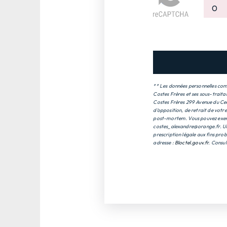
** Les données personnelles comm
Costes Frères et ses sous-traita
Costes Frères 299 Avenue du Cent
d’opposition, de retrait de votr
post-mortem. Vous pouvez exercer
costes_alexandre@orange.fr. Un 
prescription légale aux fins prob
adresse :
Bloctel.gouv.fr
. Consul