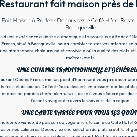
Restaurant fait maison près de
 Fait Maison à Rodez : Découvrez le Café Hôtel Resta
Baraqueville
e d'une expérience culinaire authentique et savoureuse à Rodez ? Ne
Frères, situé à Baraqueville, saura combler toutes vos attentes en m
ne atmosphère chaleureuse et conviviale où la qualité des plats et l
maîtres-mots.
UNE CUISINE TRADITIONNELLE ET GÉNÉRE
taurant Costes Frères met un point d'honneur à vous proposer une cu
ts frais et de saison. De l'entrée au dessert, en passant par les plat
 et passion par des chefs talentueux. Laissez-vous séduire par des 
feront voyager à travers les saveurs de la région.
UNE CARTE VARIÉE POUR TOUS LES GOÛT
ateur de viande, de poisson ou végétarien, la carte du Café Hôtel 
 vos envies culinaires. Découvrez une sélection de plats créatifs e
igneusement choisie pour sublimer chaque met. Profitez d'un momen