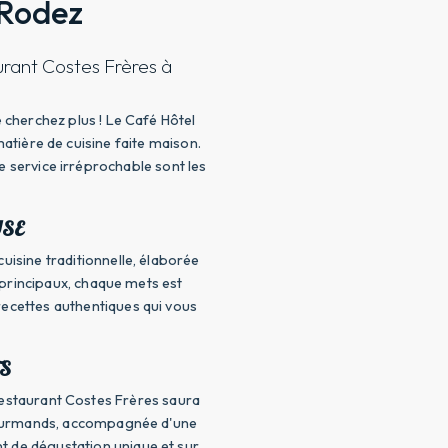
 Rodez
urant Costes Frères à
 cherchez plus ! Le Café Hôtel
atière de cuisine faite maison.
e service irréprochable sont les
USE
isine traditionnelle, élaborée
s principaux, chaque mets est
recettes authentiques qui vous
S
Restaurant Costes Frères saura
t gourmands, accompagnée d'une
t de dégustation unique et sur