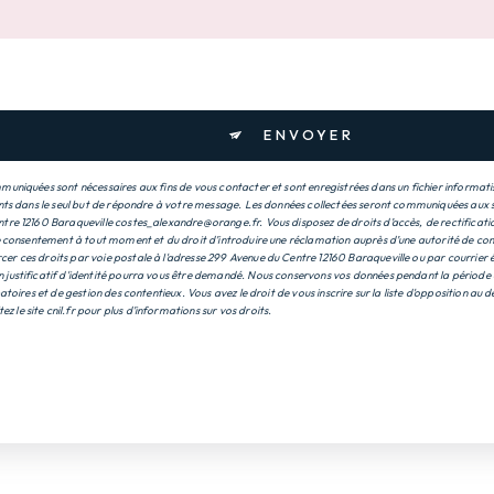
ENVOYER
uniquées sont nécessaires aux fins de vous contacter et sont enregistrées dans un fichier informatis
nts dans le seul but de répondre à votre message. Les données collectées seront communiquées aux s
re 12160 Baraqueville costes_alexandre@orange.fr. Vous disposez de droits d’accès, de rectification
e consentement à tout moment et du droit d’introduire une réclamation auprès d’une autorité de contr
 ces droits par voie postale à l'adresse 299 Avenue du Centre 12160 Baraqueville ou par courrier é
justificatif d'identité pourra vous être demandé. Nous conservons vos données pendant la période 
atoires et de gestion des contentieux. Vous avez le droit de vous inscrire sur la liste d'opposition a
tez le site cnil.fr pour plus d’informations sur vos droits.