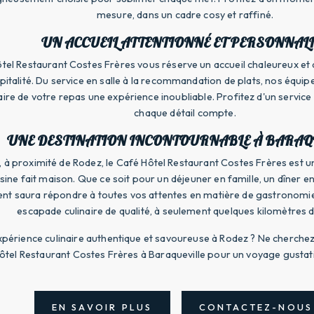
mesure, dans un cadre cosy et raffiné.
UN ACCUEIL ATTENTIONNÉ ET PERSONNALI
tel Restaurant Costes Frères vous réserve un accueil chaleureux et 
spitalité. Du service en salle à la recommandation de plats, nos équi
aire de votre repas une expérience inoubliable. Profitez d'un service 
chaque détail compte.
UNE DESTINATION INCONTOURNABLE À BARAQ
e, à proximité de Rodez, le Café Hôtel Restaurant Costes Frères est
sine fait maison. Que ce soit pour un déjeuner en famille, un dîner e
ent saura répondre à toutes vos attentes en matière de gastronomie
escapade culinaire de qualité, à seulement quelques kilomètres 
xpérience culinaire authentique et savoureuse à Rodez ? Ne cherche
ôtel Restaurant Costes Frères à Baraqueville pour un voyage gustatif
EN SAVOIR PLUS
CONTACTEZ-NOUS