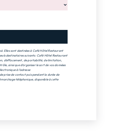
é. Elles sont destinées à Café Hôtel Restaurant
euls destinataires suivants: Café Hôtel Restaurant
, d’effacement, de portabilité, de limitation,
ôle, ainsi que d’organiser le sort de vos données
lectronique à l'adresse
de prise de contact puis pendant la durée de
u démarchage téléphonique, disponible à cette