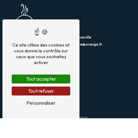
299 Avenue du Centre, 12160 Baraqueville
05 65 69 00 05
costes_alexandre@orange.fr
Ce site utilise des cookies et
vous donne le contrôle sur
ceux que vous souhaitez
activer
Plan du site
Tout accepter
Accueil
Restaurant
Tout refuser
Traiteur
Menu
Personnaliser
Contact
Restaurant
Restaurant traditionnel
Restaurant produit local
Restaurant fait maison