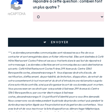
répondre à cette question : combien font
un plus quatre ?
ENVOYER
** Les données personnelles communiquées sont nécessaires aux fins de vous
contacter et sont enregistrées dans un fichier informatisé. Elles sont destinées à Café
Hôtel Restaurant Costes Frères et ses sous-traitants dans le seul but de répondre à
votre message. Les données collectées seront communiquées aux seuls destinataires
suivants: Café Hôtel Restaurant Costes Frères 299 Avenue du Centre 12160
Baraqueville costes_alexandre@orange.fr. Vous disposez de droits d’accès, de
rectification, d’effacement, de portabilité, de limitation, d’opposition, de retrait de
votre consentement à tout moment et du droit d’introduire une réclamation auprès
d’une autorité de contrôle, ainsi que d’organiser le sort de vos données post-mortem.
Vous pouvez exercer ces droits par voie postale à l'adresse 299 Avenue du Centre
12160 Baraqueville ou par courrier électronique à l'adresse
costes_alexandre@orange.fr. Un justificatif d'identité pourra vous être demandé.
Nous conservons vos données pendant la période de prise de contact puis pendant la
durée de prescription légale aux fins probatoires et de gestion des contentieux. Vous
avez le droit de vous inscrire sur la liste d'opposition au démarchage téléphonique,