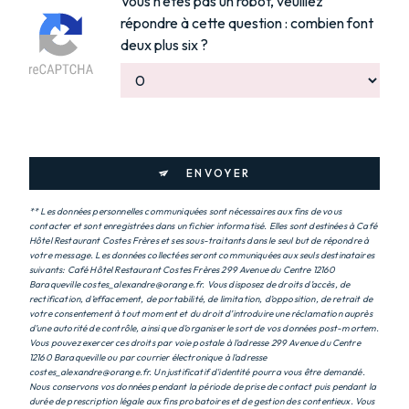
Vous n'êtes pas un robot, veuillez
répondre à cette question : combien font
deux plus six ?
ENVOYER
** Les données personnelles communiquées sont nécessaires aux fins de vous
contacter et sont enregistrées dans un fichier informatisé. Elles sont destinées à Café
Hôtel Restaurant Costes Frères et ses sous-traitants dans le seul but de répondre à
votre message. Les données collectées seront communiquées aux seuls destinataires
suivants: Café Hôtel Restaurant Costes Frères 299 Avenue du Centre 12160
Baraqueville costes_alexandre@orange.fr. Vous disposez de droits d’accès, de
rectification, d’effacement, de portabilité, de limitation, d’opposition, de retrait de
votre consentement à tout moment et du droit d’introduire une réclamation auprès
d’une autorité de contrôle, ainsi que d’organiser le sort de vos données post-mortem.
Vous pouvez exercer ces droits par voie postale à l'adresse 299 Avenue du Centre
12160 Baraqueville ou par courrier électronique à l'adresse
costes_alexandre@orange.fr. Un justificatif d'identité pourra vous être demandé.
Nous conservons vos données pendant la période de prise de contact puis pendant la
durée de prescription légale aux fins probatoires et de gestion des contentieux. Vous