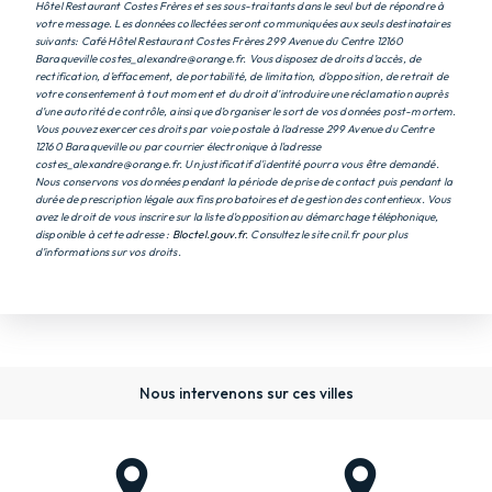
Hôtel Restaurant Costes Frères et ses sous-traitants dans le seul but de répondre à
votre message. Les données collectées seront communiquées aux seuls destinataires
suivants: Café Hôtel Restaurant Costes Frères 299 Avenue du Centre 12160
Baraqueville costes_alexandre@orange.fr. Vous disposez de droits d’accès, de
rectification, d’effacement, de portabilité, de limitation, d’opposition, de retrait de
votre consentement à tout moment et du droit d’introduire une réclamation auprès
d’une autorité de contrôle, ainsi que d’organiser le sort de vos données post-mortem.
Vous pouvez exercer ces droits par voie postale à l'adresse 299 Avenue du Centre
12160 Baraqueville ou par courrier électronique à l'adresse
costes_alexandre@orange.fr. Un justificatif d'identité pourra vous être demandé.
Nous conservons vos données pendant la période de prise de contact puis pendant la
durée de prescription légale aux fins probatoires et de gestion des contentieux. Vous
avez le droit de vous inscrire sur la liste d'opposition au démarchage téléphonique,
disponible à cette adresse :
Bloctel.gouv.fr
. Consultez le site cnil.fr pour plus
d’informations sur vos droits.
Nous intervenons sur ces villes