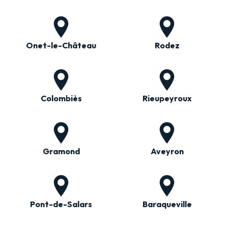
Onet-le-Château
Rodez
Colombiès
Rieupeyroux
Gramond
Aveyron
Pont-de-Salars
Baraqueville