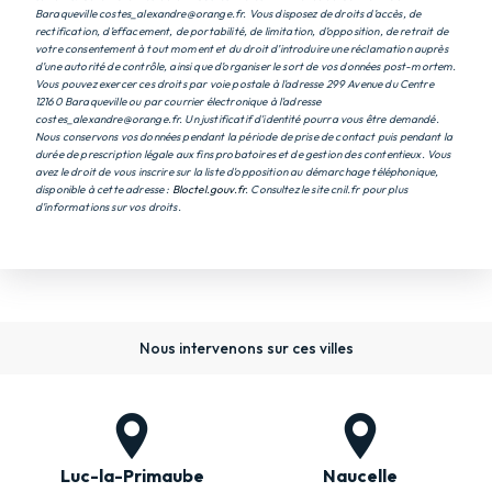
Baraqueville costes_alexandre@orange.fr. Vous disposez de droits d’accès, de
rectification, d’effacement, de portabilité, de limitation, d’opposition, de retrait de
votre consentement à tout moment et du droit d’introduire une réclamation auprès
d’une autorité de contrôle, ainsi que d’organiser le sort de vos données post-mortem.
Vous pouvez exercer ces droits par voie postale à l'adresse 299 Avenue du Centre
12160 Baraqueville ou par courrier électronique à l'adresse
costes_alexandre@orange.fr. Un justificatif d'identité pourra vous être demandé.
Nous conservons vos données pendant la période de prise de contact puis pendant la
durée de prescription légale aux fins probatoires et de gestion des contentieux. Vous
avez le droit de vous inscrire sur la liste d'opposition au démarchage téléphonique,
disponible à cette adresse :
Bloctel.gouv.fr
. Consultez le site cnil.fr pour plus
d’informations sur vos droits.
Nous intervenons sur ces villes
Luc-la-Primaube
Naucelle