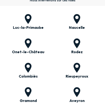
Nous intervenons sur ces villes
Luc-la-Primaube
Naucelle
Onet-le-Château
Rodez
Colombiès
Rieupeyroux
Gramond
Aveyron