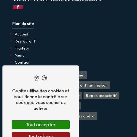
Plan du site
Accueil
Restaurant
Traiteur
Menu
Contact
Restaurant
Restaurant traditionnel
Restaurant produit local
Restaurant fait maison
Ce site utilise des cookies et
Traiteur
Bar
Traiteur mariage
Repas associatif
vous donne le contrôle sur
ceux que vous souhaitez
Plat à emporter
Repas mariage
activer
Apéro dinatoire mariage
Verrines apéro
Tout accepter
Cuisine fait maison
Tout refuser