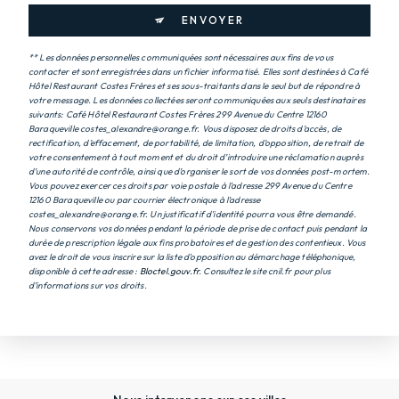
ENVOYER
** Les données personnelles communiquées sont nécessaires aux fins de vous
contacter et sont enregistrées dans un fichier informatisé. Elles sont destinées à Café
Hôtel Restaurant Costes Frères et ses sous-traitants dans le seul but de répondre à
votre message. Les données collectées seront communiquées aux seuls destinataires
suivants: Café Hôtel Restaurant Costes Frères 299 Avenue du Centre 12160
Baraqueville costes_alexandre@orange.fr. Vous disposez de droits d’accès, de
rectification, d’effacement, de portabilité, de limitation, d’opposition, de retrait de
votre consentement à tout moment et du droit d’introduire une réclamation auprès
d’une autorité de contrôle, ainsi que d’organiser le sort de vos données post-mortem.
Vous pouvez exercer ces droits par voie postale à l'adresse 299 Avenue du Centre
12160 Baraqueville ou par courrier électronique à l'adresse
costes_alexandre@orange.fr. Un justificatif d'identité pourra vous être demandé.
Nous conservons vos données pendant la période de prise de contact puis pendant la
durée de prescription légale aux fins probatoires et de gestion des contentieux. Vous
avez le droit de vous inscrire sur la liste d'opposition au démarchage téléphonique,
disponible à cette adresse :
Bloctel.gouv.fr
. Consultez le site cnil.fr pour plus
d’informations sur vos droits.