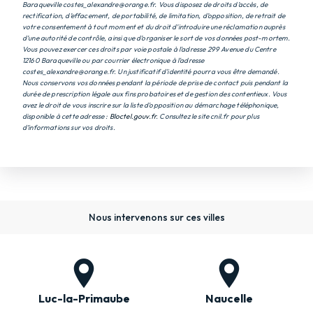
Baraqueville costes_alexandre@orange.fr. Vous disposez de droits d’accès, de
rectification, d’effacement, de portabilité, de limitation, d’opposition, de retrait de
votre consentement à tout moment et du droit d’introduire une réclamation auprès
d’une autorité de contrôle, ainsi que d’organiser le sort de vos données post-mortem.
Vous pouvez exercer ces droits par voie postale à l'adresse 299 Avenue du Centre
12160 Baraqueville ou par courrier électronique à l'adresse
costes_alexandre@orange.fr. Un justificatif d'identité pourra vous être demandé.
Nous conservons vos données pendant la période de prise de contact puis pendant la
durée de prescription légale aux fins probatoires et de gestion des contentieux. Vous
avez le droit de vous inscrire sur la liste d'opposition au démarchage téléphonique,
disponible à cette adresse :
Bloctel.gouv.fr
. Consultez le site cnil.fr pour plus
d’informations sur vos droits.
Nous intervenons sur ces villes
Luc-la-Primaube
Naucelle